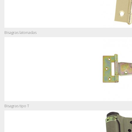
Bisagras latonadas
Bisagras tipo T