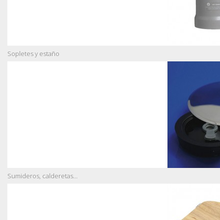
Sopletes y estaño
Sumideros, calderetas...