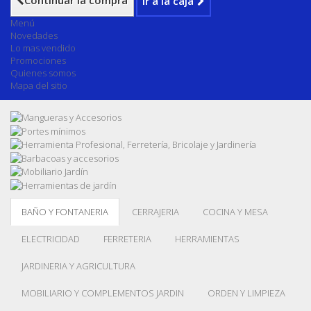
Continuar la compra
Ir a la caja
Menú
Novedades
Lo mas vendido
Promociones
Quienes somos
Mapa del sitio
BAÑO Y FONTANERIA
CERRAJERIA
COCINA Y MESA
ELECTRICIDAD
FERRETERIA
HERRAMIENTAS
JARDINERIA Y AGRICULTURA
MOBILIARIO Y COMPLEMENTOS JARDIN
ORDEN Y LIMPIEZA