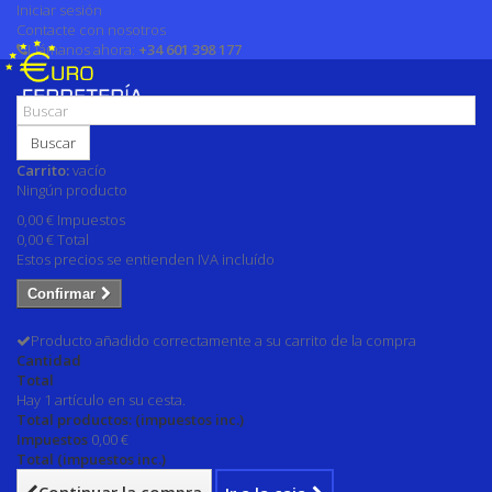
Iniciar sesión
Contacte con nosotros
Llámanos ahora:
+34 601 398 177
Buscar
Carrito:
vacío
Ningún producto
0,00 €
Impuestos
0,00 €
Total
Estos precios se entienden IVA incluído
Confirmar
Producto añadido correctamente a su carrito de la compra
Cantidad
Total
Hay 1 artículo en su cesta.
Total productos: (impuestos inc.)
Impuestos
0,00 €
Total (impuestos inc.)