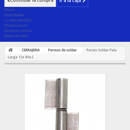
Continuar la compra
Ir a la caja
Menú
Novedades
Lo mas vendido
Promociones
Quienes somos
Mapa del sitio
CERRAJERIA
Pernios de soldar
Pernio Soldar Pala
Larga 12x 80x2