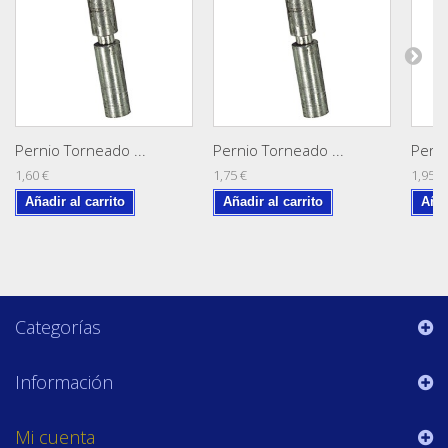
Pernio Torneado ...
Pernio Torneado ...
Perni
1,60 €
1,75 €
1,95 €
Añadir al carrito
Añadir al carrito
Añad
Categorías
Información
Mi cuenta