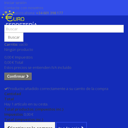
Iniciar sesión
Contacte con nosotros
Llámanos ahora:
+34 601 398 177
Buscar
Carrito:
vacío
Ningún producto
0,00 €
Impuestos
0,00 €
Total
Estos precios se entienden IVA incluído
Confirmar
Producto añadido correctamente a su carrito de la compra
Cantidad
Total
Hay 1 artículo en su cesta.
Total productos: (impuestos inc.)
Impuestos
0,00 €
Total (impuestos inc.)