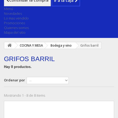
Continuar la compra
Ir a la caja
Menú
Novedades
Lo mas vendido
Promociones
Quienes somos
Mapa del sitio
COCINA Y MESA
Bodega y vino
Grifos barril
GRIFOS BARRIL
Hay 8 productos.
Ordenar por
Mostrando 1 - 8 de 8 items