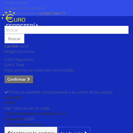
Iniciar sesión
Contacte con nosotros
Llámanos ahora:
+34 601 398 177
Buscar
Carrito:
vacío
Ningún producto
0,00 €
Impuestos
0,00 €
Total
Estos precios se entienden IVA incluído
Confirmar
Producto añadido correctamente a su carrito de la compra
Cantidad
Total
Hay 1 artículo en su cesta.
Total productos: (impuestos inc.)
Impuestos
0,00 €
Total (impuestos inc.)