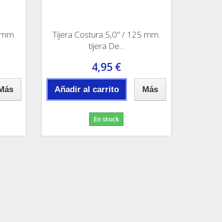
0 mm.
Tijera Costura 5,0" / 125 mm.
tijera De...
4,95 €
Más
Añadir al carrito
Más
En stock