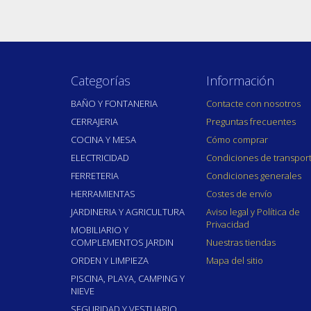
Categorías
Información
BAÑO Y FONTANERIA
Contacte con nosotros
CERRAJERIA
Preguntas frecuentes
COCINA Y MESA
Cómo comprar
ELECTRICIDAD
Condiciones de transpor
FERRETERIA
Condiciones generales
HERRAMIENTAS
Costes de envío
JARDINERIA Y AGRICULTURA
Aviso legal y Política de
Privacidad
MOBILIARIO Y
COMPLEMENTOS JARDIN
Nuestras tiendas
ORDEN Y LIMPIEZA
Mapa del sitio
PISCINA, PLAYA, CAMPING Y
NIEVE
SEGURIDAD Y VESTUARIO