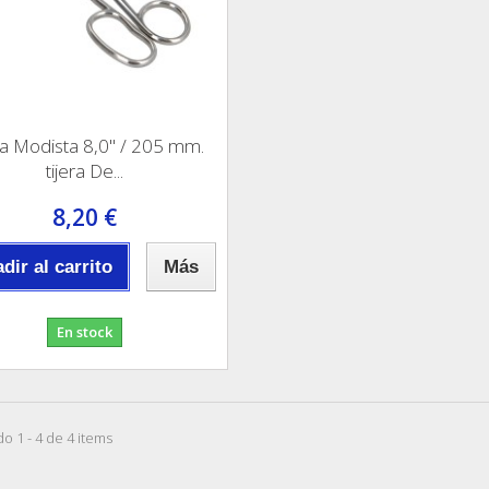
ra Modista 8,0" / 205 mm.
tijera De...
8,20 €
dir al carrito
Más
En stock
o 1 - 4 de 4 items