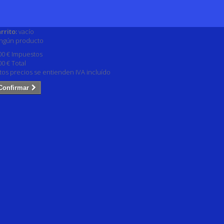
rrito:
vacío
ngún producto
00 €
Impuestos
00 €
Total
tos precios se entienden IVA incluído
Confirmar