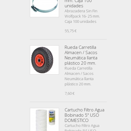
mm. Caja 100
unidades
Abrazadera Sin Fin
Wolfpack 16- 25 mm.
Caja 100 unidades
55,75 €
Rueda Carretilla
Almacen / Sacos
Neumática llanta
plástico 20 mm.
Rueda Carretilla
Almacen / Sacos
Neumática llanta
plástico 20 mm.
7,60 €
Cartucho Filtro Agua
Bobinado 5" USO
DOMESTICO
Cartucho Filtro Agua
Bobinado 5\" USO