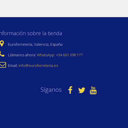
Información sobre la tienda
Euroferretería, Valencia, España
Llámanos ahora:
WhatsApp: +34 601 398 177
Email:
info@euroferreteria.es
Síganos