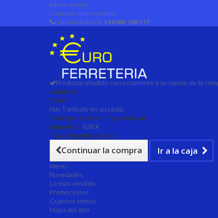
Iniciar sesión
Contacte con nosotros
Llámanos ahora:
+34 601 398 177
Producto añadido correctamente a su carrito de la com
Cantidad
Total
Hay 1 artículo en su cesta.
Total productos: (impuestos inc.)
Impuestos
0,00 €
Total (impuestos inc.)
Continuar la compra
Ir a la caja
Menú
Novedades
Lo mas vendido
Promociones
Quienes somos
Mapa del sitio