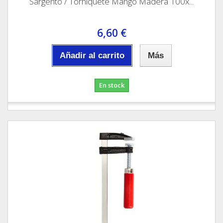
Sargento / Torniquete Mango Madera 100x...
6,60 €
Añadir al carrito
Más
En stock