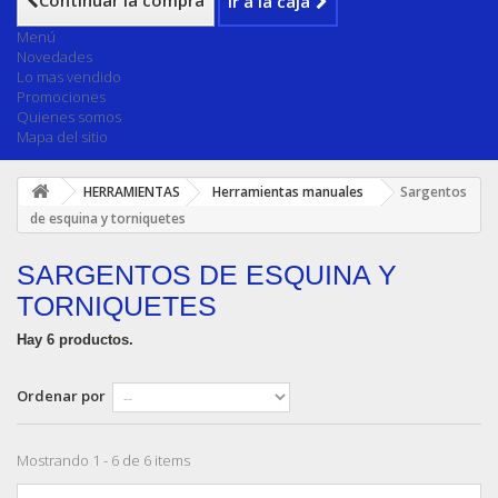
Continuar la compra
Ir a la caja
Menú
Novedades
Lo mas vendido
Promociones
Quienes somos
Mapa del sitio
HERRAMIENTAS
Herramientas manuales
Sargentos
de esquina y torniquetes
SARGENTOS DE ESQUINA Y
TORNIQUETES
Hay 6 productos.
Ordenar por
Mostrando 1 - 6 de 6 items