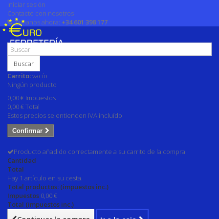
Iniciar sesión
Contacte con nosotros
Llámanos ahora:
+34 601 398 177
Buscar
Carrito:
vacío
Ningún producto
0,00 €
Impuestos
0,00 €
Total
Estos precios se entienden IVA incluído
Confirmar
Producto añadido correctamente a su carrito de la compra
Cantidad
Total
Hay 1 artículo en su cesta.
Total productos: (impuestos inc.)
Impuestos
0,00 €
Total (impuestos inc.)