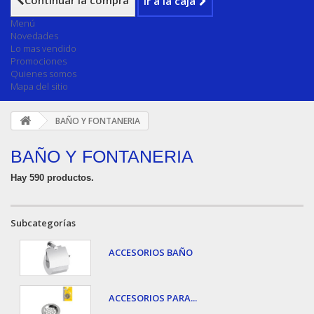
Continuar la compra
Ir a la caja
Menú
Novedades
Lo mas vendido
Promociones
Quienes somos
Mapa del sitio
BAÑO Y FONTANERIA
BAÑO Y FONTANERIA
Hay 590 productos.
Subcategorías
ACCESORIOS BAÑO
ACCESORIOS PARA...