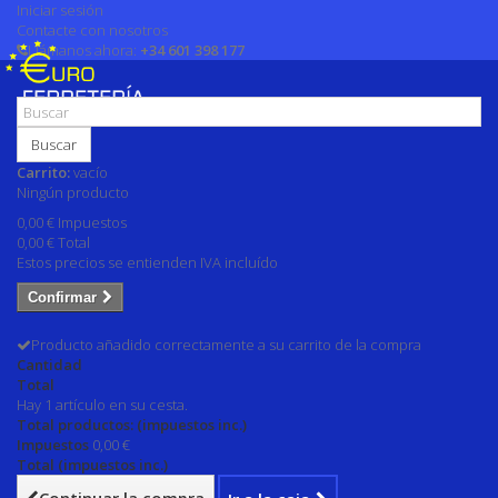
Iniciar sesión
Contacte con nosotros
Llámanos ahora:
+34 601 398 177
Buscar
Carrito:
vacío
Ningún producto
0,00 €
Impuestos
0,00 €
Total
Estos precios se entienden IVA incluído
Confirmar
Producto añadido correctamente a su carrito de la compra
Cantidad
Total
Hay 1 artículo en su cesta.
Total productos: (impuestos inc.)
Impuestos
0,00 €
Total (impuestos inc.)