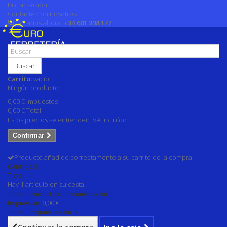
Iniciar sesión
Contacte con nosotros
Llámanos ahora:
+34 601 398 177
Buscar
Carrito:
vacío
Ningún producto
0,00 €
Impuestos
0,00 €
Total
Estos precios se entienden IVA incluído
Confirmar
Producto añadido correctamente a su carrito de la compra
Cantidad
Total
Hay 1 artículo en su cesta.
Total productos: (impuestos inc.)
Impuestos
0,00 €
Total (impuestos inc.)