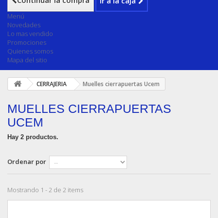
Continuar la compra
Ir a la caja
Menú
Novedades
Lo mas vendido
Promociones
Quienes somos
Mapa del sitio
CERRAJERIA
Muelles cierrapuertas Ucem
MUELLES CIERRAPUERTAS
UCEM
Hay 2 productos.
Ordenar por
Mostrando 1 - 2 de 2 items