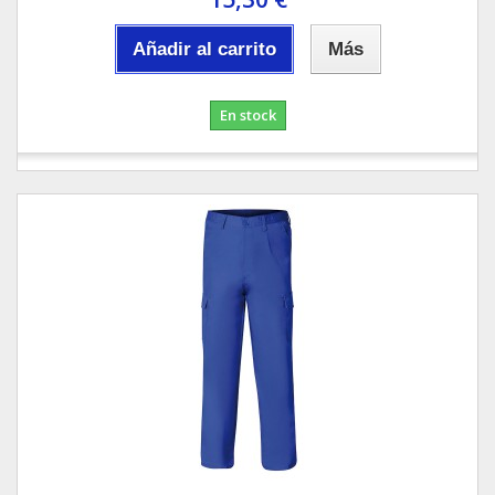
Añadir al carrito
Más
En stock