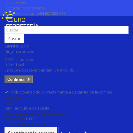
Iniciar sesión
Contacte con nosotros
Llámanos ahora:
+34 601 398 177
Buscar
Carrito:
vacío
Ningún producto
0,00 €
Impuestos
0,00 €
Total
Estos precios se entienden IVA incluído
Confirmar
Producto añadido correctamente a su carrito de la compra
Cantidad
Total
Hay 1 artículo en su cesta.
Total productos: (impuestos inc.)
Impuestos
0,00 €
Total (impuestos inc.)