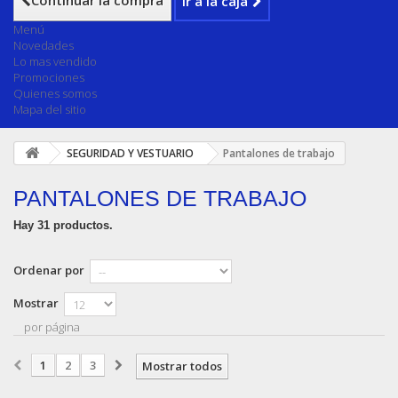
Continuar la compra
Ir a la caja
Menú
Novedades
Lo mas vendido
Promociones
Quienes somos
Mapa del sitio
SEGURIDAD Y VESTUARIO
Pantalones de trabajo
PANTALONES DE TRABAJO
Hay 31 productos.
Ordenar por
Mostrar
por página
1
2
3
Mostrar todos