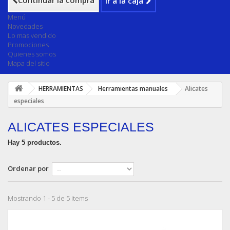
Continuar la compra
Ir a la caja
Menú
Novedades
Lo mas vendido
Promociones
Quienes somos
Mapa del sitio
HERRAMIENTAS
Herramientas manuales
Alicates
especiales
ALICATES ESPECIALES
Hay 5 productos.
Ordenar por
Mostrando 1 - 5 de 5 items