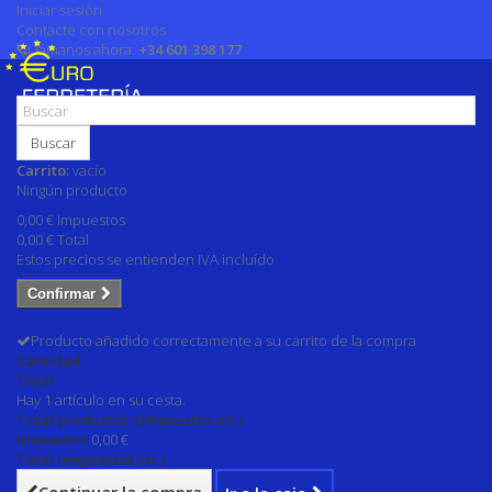
Iniciar sesión
Contacte con nosotros
Llámanos ahora:
+34 601 398 177
Buscar
Carrito:
vacío
Ningún producto
0,00 €
Impuestos
0,00 €
Total
Estos precios se entienden IVA incluído
Confirmar
Producto añadido correctamente a su carrito de la compra
Cantidad
Total
Hay 1 artículo en su cesta.
Total productos: (impuestos inc.)
Impuestos
0,00 €
Total (impuestos inc.)