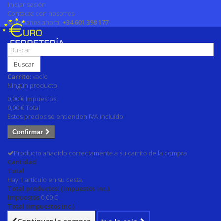
Iniciar sesión
Contacte con nosotros
Llámanos ahora:
+34 601 398 177
Buscar
Carrito:
vacío
Ningún producto
0,00 €
Impuestos
0,00 €
Total
Estos precios se entienden IVA incluído
Confirmar
Producto añadido correctamente a su carrito de la compra
Cantidad
Total
Hay 1 artículo en su cesta.
Total productos: (impuestos inc.)
Impuestos
0,00 €
Total (impuestos inc.)