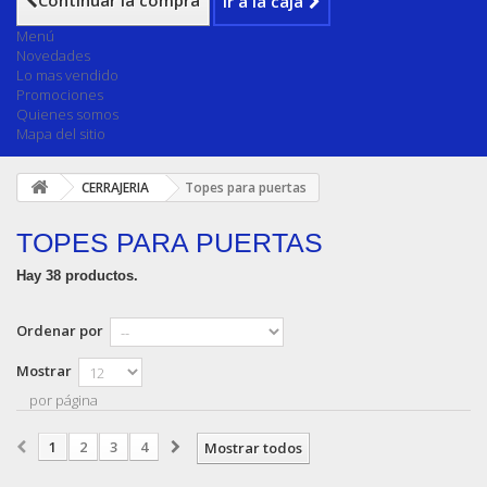
Continuar la compra
Ir a la caja
Menú
Novedades
Lo mas vendido
Promociones
Quienes somos
Mapa del sitio
CERRAJERIA
Topes para puertas
TOPES PARA PUERTAS
Hay 38 productos.
Ordenar por
Mostrar
por página
1
2
3
4
Mostrar todos