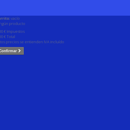
rrito:
vacío
ngún producto
00 €
Impuestos
00 €
Total
tos precios se entienden IVA incluído
Confirmar