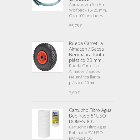
Abrazadera Sin Fin
Wolfpack 16- 25 mm.
Caja 100 unidades
55,75 €
Rueda Carretilla
Almacen / Sacos
Neumática llanta
plástico 20 mm.
Rueda Carretilla
Almacen / Sacos
Neumática llanta
plástico 20 mm.
7,60 €
Cartucho Filtro Agua
Bobinado 5" USO
DOMESTICO
Cartucho Filtro Agua
Bobinado 5\" USO
DOMESTICO