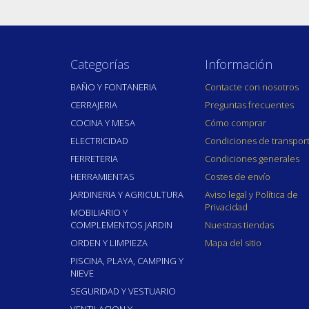
Categorías
Información
BAÑO Y FONTANERIA
Contacte con nosotros
CERRAJERIA
Preguntas frecuentes
COCINA Y MESA
Cómo comprar
ELECTRICIDAD
Condiciones de transpor
FERRETERIA
Condiciones generales
HERRAMIENTAS
Costes de envío
JARDINERIA Y AGRICULTURA
Aviso legal y Política de
Privacidad
MOBILIARIO Y
COMPLEMENTOS JARDIN
Nuestras tiendas
ORDEN Y LIMPIEZA
Mapa del sitio
PISCINA, PLAYA, CAMPING Y
NIEVE
SEGURIDAD Y VESTUARIO
VENTILACION Y