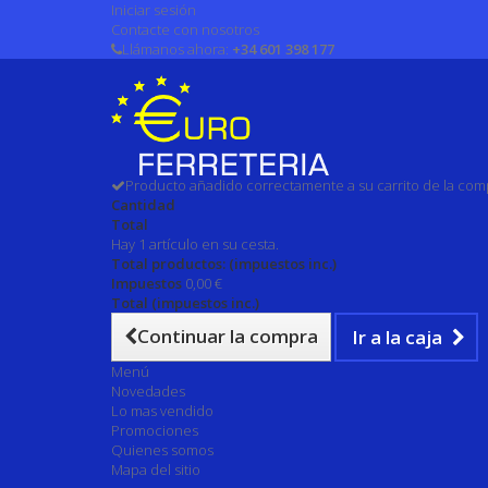
Iniciar sesión
Contacte con nosotros
Llámanos ahora:
+34 601 398 177
Producto añadido correctamente a su carrito de la com
Cantidad
Total
Hay 1 artículo en su cesta.
Total productos: (impuestos inc.)
Impuestos
0,00 €
Total (impuestos inc.)
Continuar la compra
Ir a la caja
Menú
Novedades
Lo mas vendido
Promociones
Quienes somos
Mapa del sitio