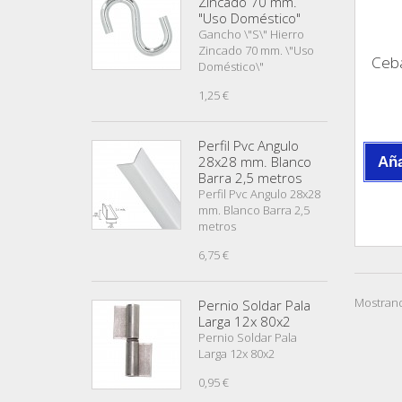
Zincado 70 mm.
"Uso Doméstico"
Gancho \"S\" Hierro
Zincado 70 mm. \"Uso
Ceba
Doméstico\"
1,25 €
Perfil Pvc Angulo
28x28 mm. Blanco
Aña
Barra 2,5 metros
Perfil Pvc Angulo 28x28
mm. Blanco Barra 2,5
metros
6,75 €
Mostrand
Pernio Soldar Pala
Larga 12x 80x2
Pernio Soldar Pala
Larga 12x 80x2
0,95 €