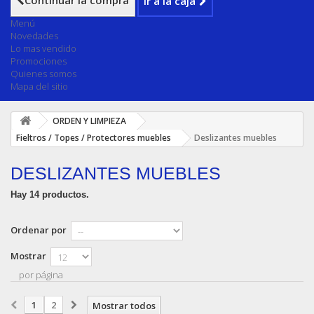
Continuar la compra
Ir a la caja
Menú
Novedades
Lo mas vendido
Promociones
Quienes somos
Mapa del sitio
ORDEN Y LIMPIEZA
Fieltros / Topes / Protectores muebles
Deslizantes muebles
DESLIZANTES MUEBLES
Hay 14 productos.
Ordenar por
Mostrar
por página
1
2
Mostrar todos