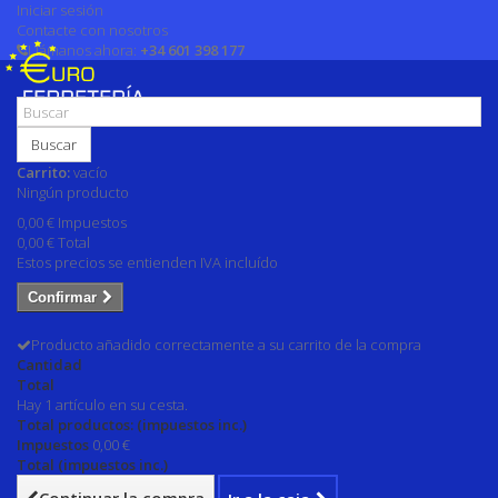
Iniciar sesión
Contacte con nosotros
Llámanos ahora:
+34 601 398 177
Buscar
Carrito:
vacío
Ningún producto
0,00 €
Impuestos
0,00 €
Total
Estos precios se entienden IVA incluído
Confirmar
Producto añadido correctamente a su carrito de la compra
Cantidad
Total
Hay 1 artículo en su cesta.
Total productos: (impuestos inc.)
Impuestos
0,00 €
Total (impuestos inc.)