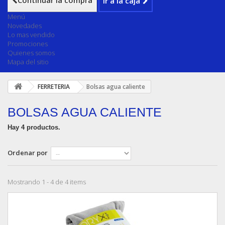
Continuar la compra
Ir a la caja
Menú
Novedades
Lo mas vendido
Promociones
Quienes somos
Mapa del sitio
FERRETERIA
Bolsas agua caliente
BOLSAS AGUA CALIENTE
Hay 4 productos.
Ordenar por
Mostrando 1 - 4 de 4 items