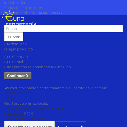
Iniciar sesión
Contacte con nosotros
Llámanos ahora:
+34 601 398 177
Buscar
Carrito:
vacío
Ningún producto
0,00 €
Impuestos
0,00 €
Total
Estos precios se entienden IVA incluído
Confirmar
Producto añadido correctamente a su carrito de la compra
Cantidad
Total
Hay 1 artículo en su cesta.
Total productos: (impuestos inc.)
Impuestos
0,00 €
Total (impuestos inc.)