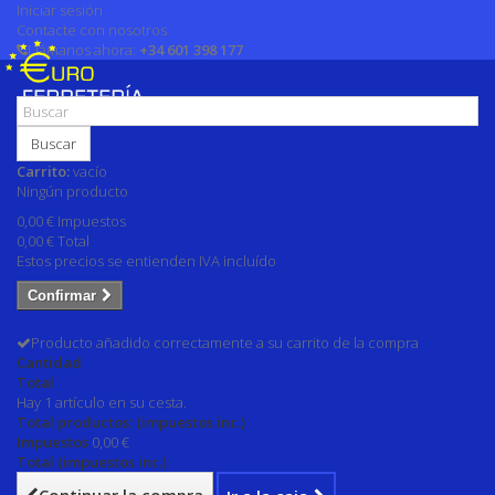
Iniciar sesión
Contacte con nosotros
Llámanos ahora:
+34 601 398 177
Buscar
Carrito:
vacío
Ningún producto
0,00 €
Impuestos
0,00 €
Total
Estos precios se entienden IVA incluído
Confirmar
Producto añadido correctamente a su carrito de la compra
Cantidad
Total
Hay 1 artículo en su cesta.
Total productos: (impuestos inc.)
Impuestos
0,00 €
Total (impuestos inc.)