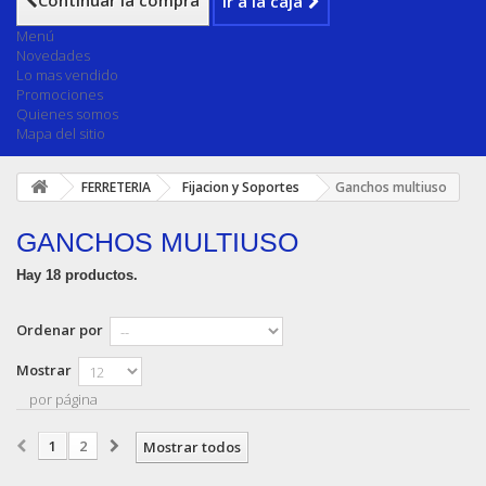
Continuar la compra
Ir a la caja
Menú
Novedades
Lo mas vendido
Promociones
Quienes somos
Mapa del sitio
FERRETERIA
Fijacion y Soportes
Ganchos multiuso
GANCHOS MULTIUSO
Hay 18 productos.
Ordenar por
Mostrar
por página
1
2
Mostrar todos