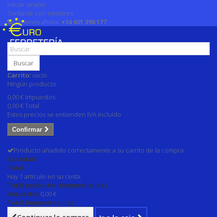
Iniciar sesión
Contacte con nosotros
Llámanos ahora:
+34 601 398 177
Buscar
Carrito:
vacío
Ningún producto
0,00 €
Impuestos
0,00 €
Total
Estos precios se entienden IVA incluído
Confirmar
Producto añadido correctamente a su carrito de la compra
Cantidad
Total
Hay 1 artículo en su cesta.
Total productos: (impuestos inc.)
Impuestos
0,00 €
Total (impuestos inc.)