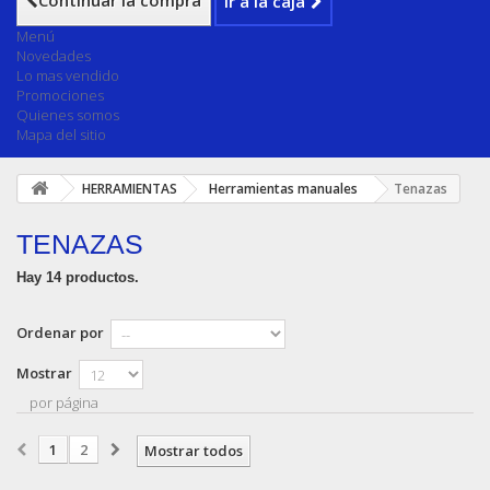
Continuar la compra
Ir a la caja
Menú
Novedades
Lo mas vendido
Promociones
Quienes somos
Mapa del sitio
HERRAMIENTAS
Herramientas manuales
Tenazas
TENAZAS
Hay 14 productos.
Ordenar por
Mostrar
por página
1
2
Mostrar todos