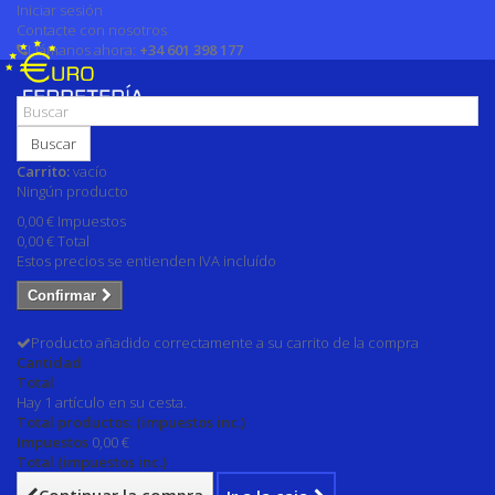
Iniciar sesión
Contacte con nosotros
Llámanos ahora:
+34 601 398 177
Buscar
Carrito:
vacío
Ningún producto
0,00 €
Impuestos
0,00 €
Total
Estos precios se entienden IVA incluído
Confirmar
Producto añadido correctamente a su carrito de la compra
Cantidad
Total
Hay 1 artículo en su cesta.
Total productos: (impuestos inc.)
Impuestos
0,00 €
Total (impuestos inc.)