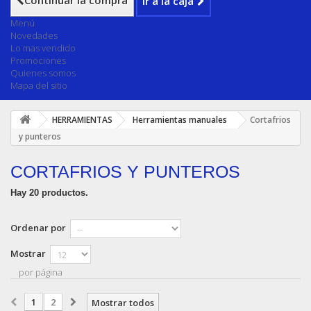
Continuar la compra
Ir a la caja
Menú
Novedades
Lo mas vendido
Promociones
Quienes somos
Mapa del sitio
HERRAMIENTAS
Herramientas manuales
Cortafrios
y punteros
CORTAFRIOS Y PUNTEROS
Hay 20 productos.
Ordenar por
Mostrar
por página
1
2
Mostrar todos