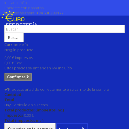
Iniciar sesión
Contacte con nosotros
Llámanos ahora:
+34 601 398 177
Buscar
Carrito:
vacío
Ningún producto
0,00 €
Impuestos
0,00 €
Total
Estos precios se entienden IVA incluído
Confirmar
Producto añadido correctamente a su carrito de la compra
Cantidad
Total
Hay 1 artículo en su cesta.
Total productos: (impuestos inc.)
Impuestos
0,00 €
Total (impuestos inc.)