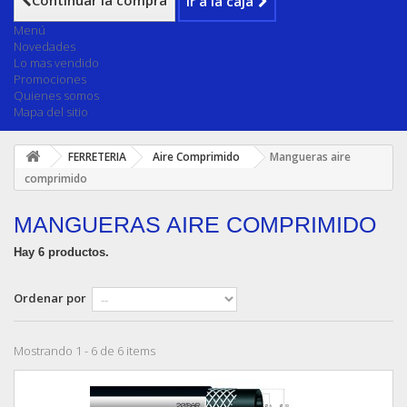
Continuar la compra
Ir a la caja
Menú
Novedades
Lo mas vendido
Promociones
Quienes somos
Mapa del sitio
FERRETERIA
Aire Comprimido
Mangueras aire
comprimido
MANGUERAS AIRE COMPRIMIDO
Hay 6 productos.
Ordenar por
Mostrando 1 - 6 de 6 items