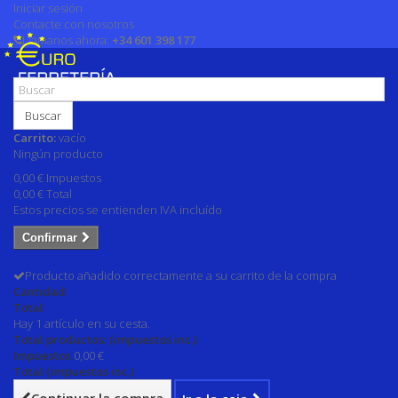
Iniciar sesión
Contacte con nosotros
Llámanos ahora:
+34 601 398 177
Buscar
Carrito:
vacío
Ningún producto
0,00 €
Impuestos
0,00 €
Total
Estos precios se entienden IVA incluído
Confirmar
Producto añadido correctamente a su carrito de la compra
Cantidad
Total
Hay 1 artículo en su cesta.
Total productos: (impuestos inc.)
Impuestos
0,00 €
Total (impuestos inc.)