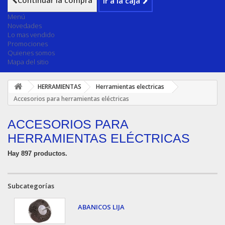
Continuar la compra
Ir a la caja
Menú
Novedades
Lo mas vendido
Promociones
Quienes somos
Mapa del sitio
HERRAMIENTAS
Herramientas electricas
Accesorios para herramientas eléctricas
ACCESORIOS PARA
HERRAMIENTAS ELÉCTRICAS
Hay 897 productos.
Subcategorías
ABANICOS LIJA