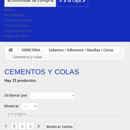
Continuar la compra
Ir a la caja
Menú
Novedades
Lo mas vendido
Promociones
Quienes somos
Mapa del sitio
FERRETERIA
Sellantes / Adhesivos / Masillas / Cintas
Cementos y colas
CEMENTOS Y COLAS
Hay 33 productos.
Ordenar por
Mostrar
por página
1
2
3
Mostrar todos