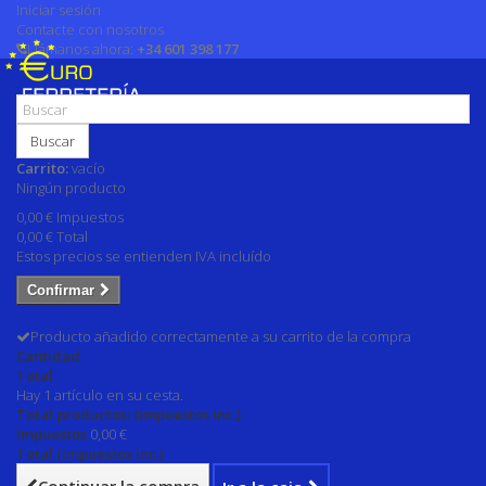
Iniciar sesión
Contacte con nosotros
Llámanos ahora:
+34 601 398 177
Buscar
Carrito:
vacío
Ningún producto
0,00 €
Impuestos
0,00 €
Total
Estos precios se entienden IVA incluído
Confirmar
Producto añadido correctamente a su carrito de la compra
Cantidad
Total
Hay 1 artículo en su cesta.
Total productos: (impuestos inc.)
Impuestos
0,00 €
Total (impuestos inc.)