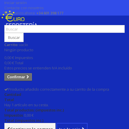
Iniciar sesión
Contacte con nosotros
Llámanos ahora:
+34 601 398 177
Buscar
Carrito:
vacío
Ningún producto
0,00 €
Impuestos
0,00 €
Total
Estos precios se entienden IVA incluído
Confirmar
Producto añadido correctamente a su carrito de la compra
Cantidad
Total
Hay 1 artículo en su cesta.
Total productos: (impuestos inc.)
Impuestos
0,00 €
Total (impuestos inc.)