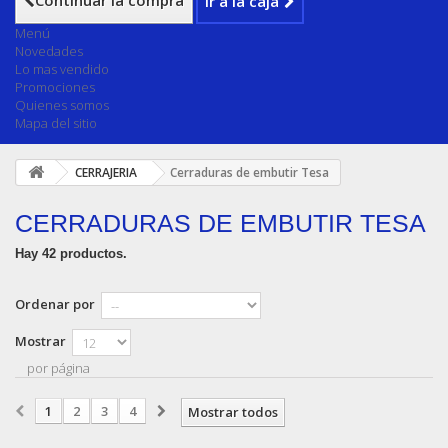
Continuar la compra
Ir a la caja
Menú
Novedades
Lo mas vendido
Promociones
Quienes somos
Mapa del sitio
CERRAJERIA
Cerraduras de embutir Tesa
CERRADURAS DE EMBUTIR TESA
Hay 42 productos.
Ordenar por
Mostrar
por página
1
2
3
4
Mostrar todos