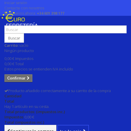
Iniciar sesión
Contacte con nosotros
Llámanos ahora:
+34 601 398 177
Buscar
Carrito:
vacío
Ningún producto
0,00 €
Impuestos
0,00 €
Total
Estos precios se entienden IVA incluído
Confirmar
Producto añadido correctamente a su carrito de la compra
Cantidad
Total
Hay 1 artículo en su cesta.
Total productos: (impuestos inc.)
Impuestos
0,00 €
Total (impuestos inc.)