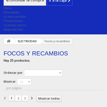
Continuar la compra
Ir a la caja
Menú
Novedades
Lo mas vendido
Promociones
Quienes somos
Mapa del sitio
ELECTRICIDAD
Focos y recambios
FOCOS Y RECAMBIOS
Hay 25 productos.
Ordenar por
Mostrar
por página
1
2
3
Mostrar todos