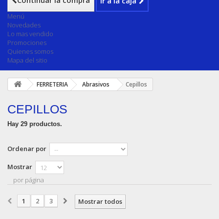
Continuar la compra
Ir a la caja
Menú
Novedades
Lo mas vendido
Promociones
Quienes somos
Mapa del sitio
FERRETERIA
Abrasivos
Cepillos
CEPILLOS
Hay 29 productos.
Ordenar por
Mostrar
por página
1
2
3
Mostrar todos