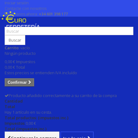
Iniciar sesión
Contacte con nosotros
Llámanos ahora:
+34 601 398 177
Buscar
Carrito:
vacío
Ningún producto
0,00 €
Impuestos
0,00 €
Total
Estos precios se entienden IVA incluído
Confirmar
Producto añadido correctamente a su carrito de la compra
Cantidad
Total
Hay 1 artículo en su cesta.
Total productos: (impuestos inc.)
Impuestos
0,00 €
Total (impuestos inc.)