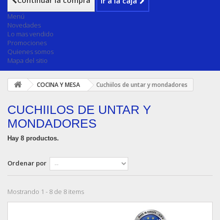
Continuar la compra
Ir a la caja
Menú
Novedades
Lo mas vendido
Promociones
Quienes somos
Mapa del sitio
COCINA Y MESA
Cuchiilos de untar y mondadores
CUCHIILOS DE UNTAR Y
MONDADORES
Hay 8 productos.
Ordenar por
Mostrando 1 - 8 de 8 items