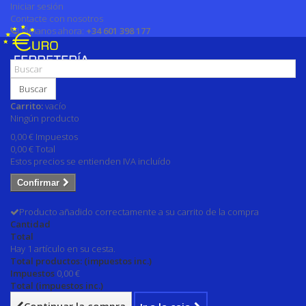
Iniciar sesión
Contacte con nosotros
Llámanos ahora:
+34 601 398 177
Buscar
Carrito:
vacío
Ningún producto
0,00 €
Impuestos
0,00 €
Total
Estos precios se entienden IVA incluído
Confirmar
Producto añadido correctamente a su carrito de la compra
Cantidad
Total
Hay 1 artículo en su cesta.
Total productos: (impuestos inc.)
Impuestos
0,00 €
Total (impuestos inc.)