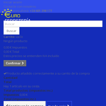
Iniciar sesión
Contacte con nosotros
Llámanos ahora:
+34 601 398 177
Buscar
Carrito:
vacío
Ningún producto
0,00 €
Impuestos
0,00 €
Total
Estos precios se entienden IVA incluído
Confirmar
Producto añadido correctamente a su carrito de la compra
Cantidad
Total
Hay 1 artículo en su cesta.
Total productos: (impuestos inc.)
Impuestos
0,00 €
Total (impuestos inc.)