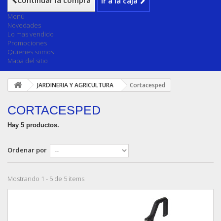
Continuar la compra
Ir a la caja
Menú
Novedades
Lo mas vendido
Promociones
Quienes somos
Mapa del sitio
JARDINERIA Y AGRICULTURA
Cortacesped
CORTACESPED
Hay 5 productos.
Ordenar por
Mostrando 1 - 5 de 5 items