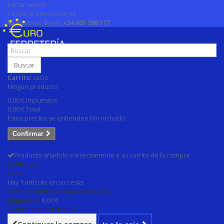
Iniciar sesión
Contacte con nosotros
Llámanos ahora:
+34 601 398 177
Buscar
Carrito:
vacío
Ningún producto
0,00 €
Impuestos
0,00 €
Total
Estos precios se entienden IVA incluído
Confirmar
Producto añadido correctamente a su carrito de la compra
Cantidad
Total
Hay 1 artículo en su cesta.
Total productos: (impuestos inc.)
Impuestos
0,00 €
Total (impuestos inc.)