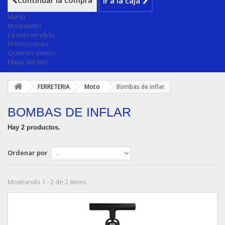
Continuar la compra
Ir a la caja
Menú
Novedades
Lo mas vendido
Promociones
Quienes somos
Mapa del sitio
FERRETERIA
Moto
Bombas de inflar
BOMBAS DE INFLAR
Hay 2 productos.
Ordenar por
Mostrando 1 - 2 de 2 items