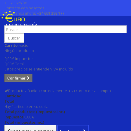
Iniciar sesión
Contacte con nosotros
Llámanos ahora:
+34 601 398 177
Buscar
Carrito:
vacío
Ningún producto
0,00 €
Impuestos
0,00 €
Total
Estos precios se entienden IVA incluído
Confirmar
Producto añadido correctamente a su carrito de la compra
Cantidad
Total
Hay 1 artículo en su cesta.
Total productos: (impuestos inc.)
Impuestos
0,00 €
Total (impuestos inc.)