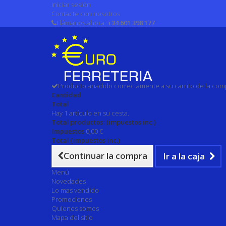
Iniciar sesión
Contacte con nosotros
Llámanos ahora:
+34 601 398 177
Producto añadido correctamente a su carrito de la com
Cantidad
Total
Hay 1 artículo en su cesta.
Total productos: (impuestos inc.)
Impuestos
0,00 €
Total (impuestos inc.)
Continuar la compra
Ir a la caja
Menú
Novedades
Lo mas vendido
Promociones
Quienes somos
Mapa del sitio