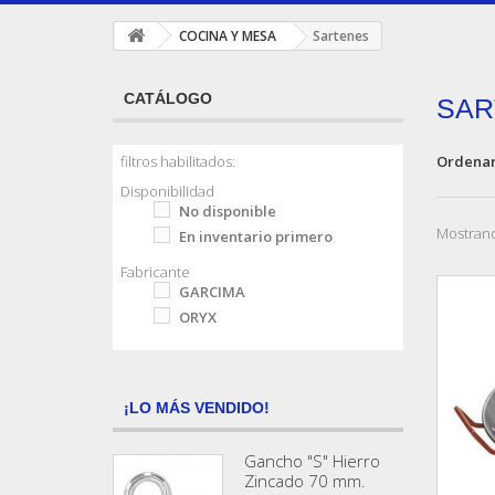
COCINA Y MESA
Sartenes
CATÁLOGO
SA
Ordenar
filtros habilitados:
Disponibilidad
No disponible
Mostrand
En inventario primero
Fabricante
GARCIMA
ORYX
¡LO MÁS VENDIDO!
Gancho "S" Hierro
Zincado 70 mm.