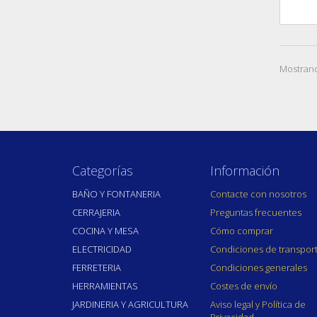
Mostrand
Categorías
Información
BAÑO Y FONTANERIA
Contacte con nosotros
CERRAJERIA
Preguntas frecuentes
COCINA Y MESA
Cómo comprar
ELECTRICIDAD
Condiciones de transpor
FERRETERIA
Condiciones generales
HERRAMIENTAS
Costes de envío
JARDINERIA Y AGRICULTURA
Aviso legal y Política de
Privacidad