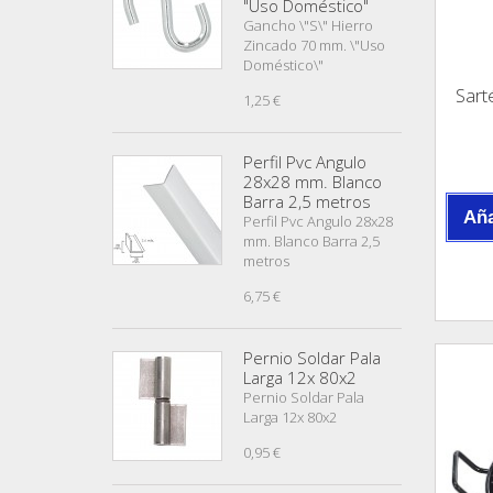
"Uso Doméstico"
Gancho \"S\" Hierro
Zincado 70 mm. \"Uso
Doméstico\"
Sart
1,25 €
Perfil Pvc Angulo
28x28 mm. Blanco
Barra 2,5 metros
Aña
Perfil Pvc Angulo 28x28
mm. Blanco Barra 2,5
metros
6,75 €
Pernio Soldar Pala
Larga 12x 80x2
Pernio Soldar Pala
Larga 12x 80x2
0,95 €