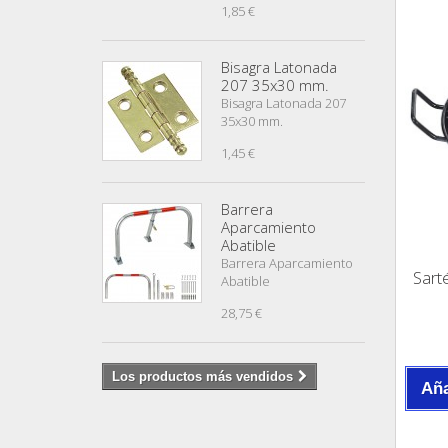
1,85 €
Bisagra Latonada
207 35x30 mm.
Bisagra Latonada 207
35x30 mm.
1,45 €
Barrera
Aparcamiento
Abatible
Barrera Aparcamiento
Sart
Abatible
28,75 €
Los productos más vendidos
Aña