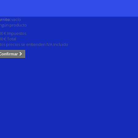
rrito:
vacío
ngún producto
00 €
Impuestos
00 €
Total
tos precios se entienden IVA incluído
Confirmar