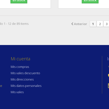
o 1 - 12 de 89 items
Anterior
1
2
3
Mi cuenta
Mis compras
Mis vales descuento
Mis direcciones
te
Mis datos personales
Mis vales