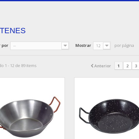
RTENES
 por
Mostrar
por página
--
12
o 1 - 12 de 89 items
Anterior
1
2
3