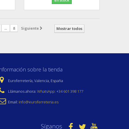
...
8
Siguiente
Mostrar todos
Información sobre la tienda
Euroferretería, Valencia, España
Llámanos ahora:
WhatsApp: +34 601 398 177
Email:
info@euroferreteria.es
Síganos