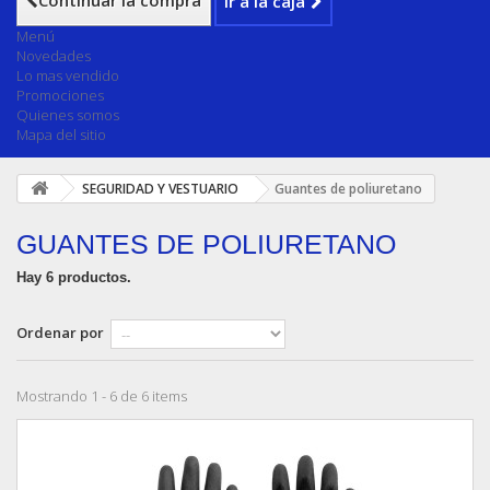
Continuar la compra
Ir a la caja
Menú
Novedades
Lo mas vendido
Promociones
Quienes somos
Mapa del sitio
SEGURIDAD Y VESTUARIO
Guantes de poliuretano
GUANTES DE POLIURETANO
Hay 6 productos.
Ordenar por
Mostrando 1 - 6 de 6 items