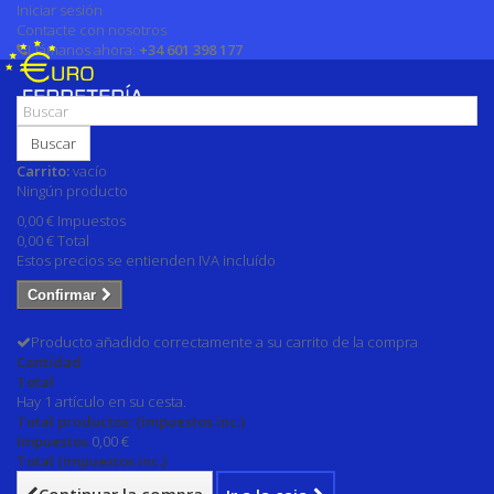
Iniciar sesión
Contacte con nosotros
Llámanos ahora:
+34 601 398 177
Buscar
Carrito:
vacío
Ningún producto
0,00 €
Impuestos
0,00 €
Total
Estos precios se entienden IVA incluído
Confirmar
Producto añadido correctamente a su carrito de la compra
Cantidad
Total
Hay 1 artículo en su cesta.
Total productos: (impuestos inc.)
Impuestos
0,00 €
Total (impuestos inc.)