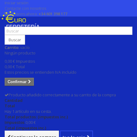
Iniciar sesión
Contacte con nosotros
Llámanos ahora:
+34 601 398 177
Buscar
Carrito:
vacío
Ningún producto
0,00 €
Impuestos
0,00 €
Total
Estos precios se entienden IVA incluído
Confirmar
Producto añadido correctamente a su carrito de la compra
Cantidad
Total
Hay 1 artículo en su cesta.
Total productos: (impuestos inc.)
Impuestos
0,00 €
Total (impuestos inc.)