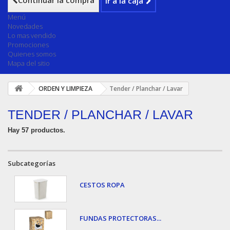
Continuar la compra
Ir a la caja
Menú
Novedades
Lo mas vendido
Promociones
Quienes somos
Mapa del sitio
ORDEN Y LIMPIEZA
Tender / Planchar / Lavar
TENDER / PLANCHAR / LAVAR
Hay 57 productos.
Subcategorías
CESTOS ROPA
FUNDAS PROTECTORAS...