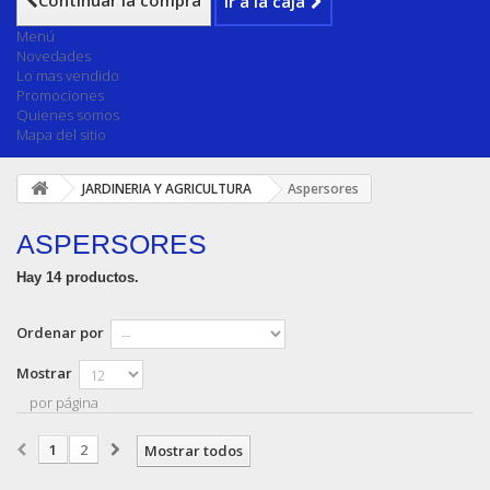
Continuar la compra
Ir a la caja
Menú
Novedades
Lo mas vendido
Promociones
Quienes somos
Mapa del sitio
JARDINERIA Y AGRICULTURA
Aspersores
ASPERSORES
Hay 14 productos.
Ordenar por
Mostrar
por página
1
2
Mostrar todos