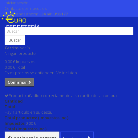
Iniciar sesión
Contacte con nosotros
Llámanos ahora:
+34 601 398 177
Buscar
Carrito:
vacío
Ningún producto
0,00 €
Impuestos
0,00 €
Total
Estos precios se entienden IVA incluído
Confirmar
Producto añadido correctamente a su carrito de la compra
Cantidad
Total
Hay 1 artículo en su cesta.
Total productos: (impuestos inc.)
Impuestos
0,00 €
Total (impuestos inc.)