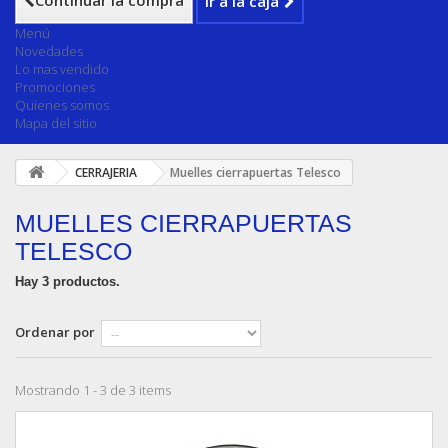
Continuar la compra
Ir a la caja
Menú
Novedades
Lo mas vendido
Promociones
Quienes somos
Mapa del sitio
CERRAJERIA
Muelles cierrapuertas Telesco
MUELLES CIERRAPUERTAS
TELESCO
Hay 3 productos.
Ordenar por
Mostrando 1 - 3 de 3 items