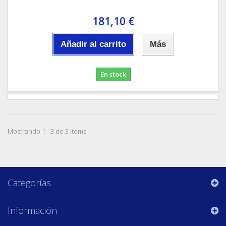
181,10 €
Añadir al carrito
Más
En stock
Mostrando 1 - 3 de 3 items
Categorías
Información