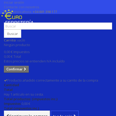
Iniciar sesión
Contacte con nosotros
Llámanos ahora:
+34 601 398 177
Buscar
Carrito:
vacío
Ningún producto
0,00 €
Impuestos
0,00 €
Total
Estos precios se entienden IVA incluído
Confirmar
Producto añadido correctamente a su carrito de la compra
Cantidad
Total
Hay 1 artículo en su cesta.
Total productos: (impuestos inc.)
Impuestos
0,00 €
Total (impuestos inc.)