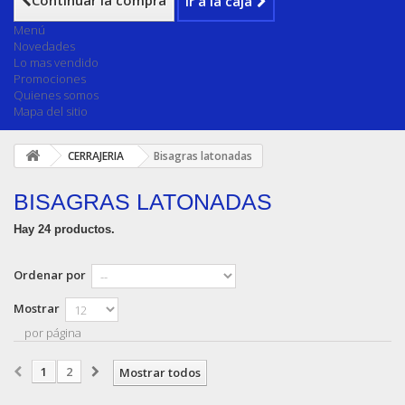
Continuar la compra
Ir a la caja
Menú
Novedades
Lo mas vendido
Promociones
Quienes somos
Mapa del sitio
CERRAJERIA
Bisagras latonadas
BISAGRAS LATONADAS
Hay 24 productos.
Ordenar por
Mostrar
por página
1
2
Mostrar todos