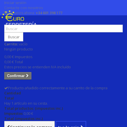
Iniciar sesión
Contacte con nosotros
Llámanos ahora:
+34 601 398 177
Buscar
Carrito:
vacío
Ningún producto
0,00 €
Impuestos
0,00 €
Total
Estos precios se entienden IVA incluído
Confirmar
Producto añadido correctamente a su carrito de la compra
Cantidad
Total
Hay 1 artículo en su cesta.
Total productos: (impuestos inc.)
Impuestos
0,00 €
Total (impuestos inc.)