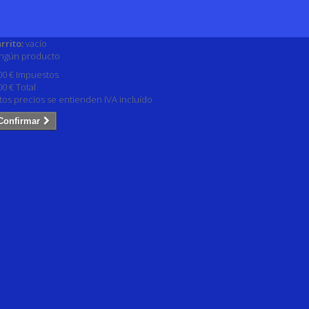
rrito:
vacío
ngún producto
00 €
Impuestos
00 €
Total
tos precios se entienden IVA incluído
Confirmar