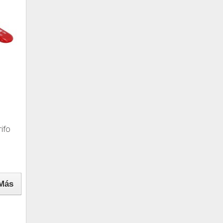
rifo
Más