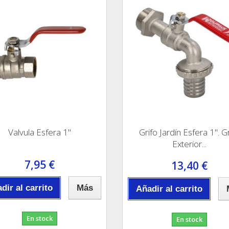
Valvula Esfera 1"
Grifo Jardín Esfera 1". G
Exterior...
7,95 €
13,40 €
dir al carrito
Más
Añadir al carrito
En stock
En stock