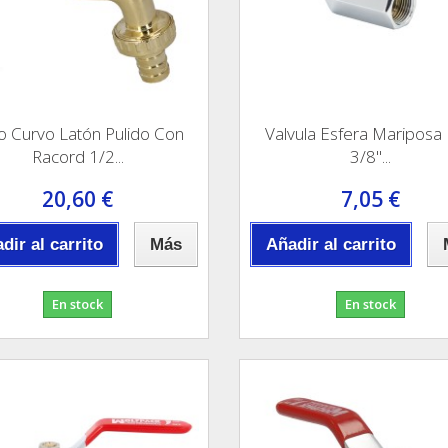
fo Curvo Latón Pulido Con
Valvula Esfera Mariposa 
Racord 1/2...
3/8"...
20,60 €
7,05 €
dir al carrito
Más
Añadir al carrito
En stock
En stock