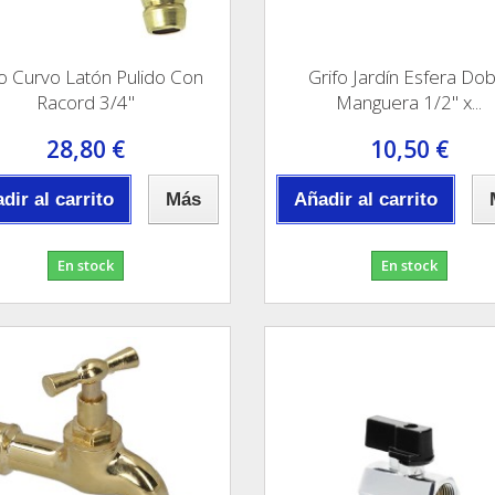
fo Curvo Latón Pulido Con
Grifo Jardín Esfera Dob
Racord 3/4"
Manguera 1/2" x...
28,80 €
10,50 €
dir al carrito
Más
Añadir al carrito
En stock
En stock