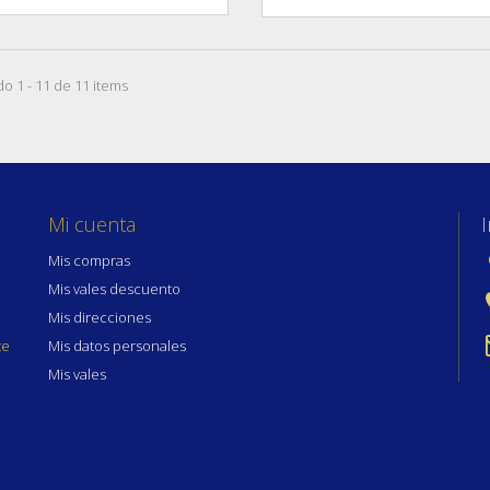
o 1 - 11 de 11 items
Mi cuenta
Mis compras
Mis vales descuento
Mis direcciones
te
Mis datos personales
Mis vales