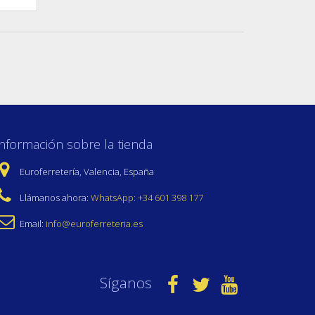
Información sobre la tienda
Euroferretería, Valencia, España
Llámanos ahora:
WhatsApp: +34 601 398 177
Email:
info@euroferreteria.es
Síganos