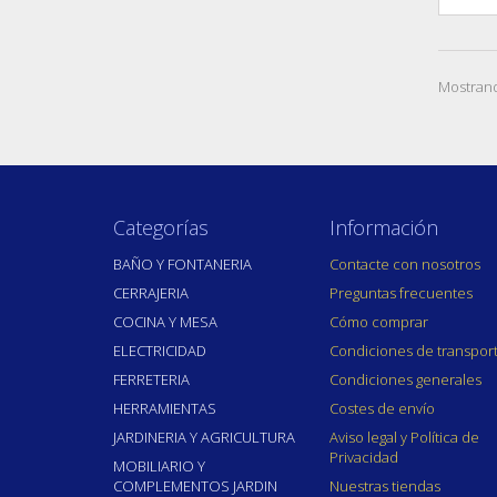
Mostrand
Categorías
Información
BAÑO Y FONTANERIA
Contacte con nosotros
CERRAJERIA
Preguntas frecuentes
COCINA Y MESA
Cómo comprar
ELECTRICIDAD
Condiciones de transpor
FERRETERIA
Condiciones generales
HERRAMIENTAS
Costes de envío
JARDINERIA Y AGRICULTURA
Aviso legal y Política de
Privacidad
MOBILIARIO Y
COMPLEMENTOS JARDIN
Nuestras tiendas