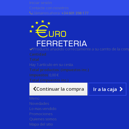
Iniciar sesión
Contacte con nosotros
Llámanos ahora:
+34 601 398 177
Producto añadido correctamente a su carrito de la com
Cantidad
Total
Hay 1 artículo en su cesta.
Total productos: (impuestos inc.)
Impuestos
0,00 €
Total (impuestos inc.)
Continuar la compra
Ir a la caja
Menú
Novedades
Lo mas vendido
Promociones
Quienes somos
Mapa del sitio