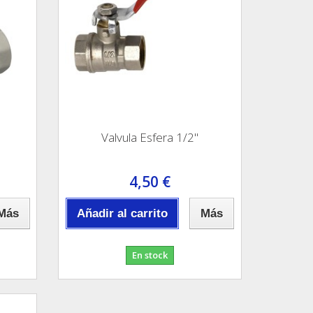
Valvula Esfera 1/2"
4,50 €
Más
Añadir al carrito
Más
En stock