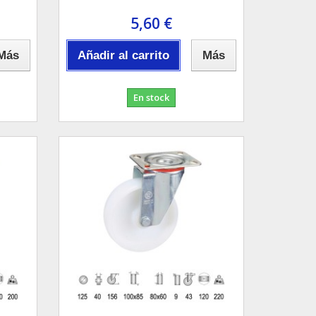
5,60 €
Más
Añadir al carrito
Más
En stock