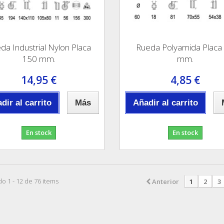
da Industrial Nylon Placa
Rueda Polyamida Placa
150 mm.
mm.
14,95 €
4,85 €
dir al carrito
Más
Añadir al carrito
En stock
En stock
o 1 - 12 de 76 items
Anterior
1
2
3