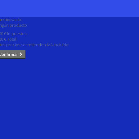
rrito:
vacío
ngún producto
00 €
Impuestos
00 €
Total
tos precios se entienden IVA incluído
Confirmar