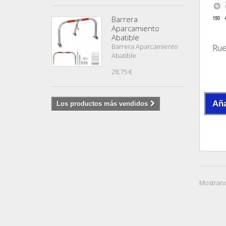
Barrera
Aparcamiento
Abatible
Barrera Aparcamiento
Rue
Abatible
28,75 €
Aña
Los productos más vendidos
Mostrand