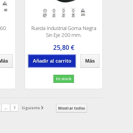
 60
Rueda Industrial Goma Negra
Sin Eje 200 mm.
25,80 €
Más
Añadir al carrito
Más
En stock
...
7
Siguiente
Mostrar todos