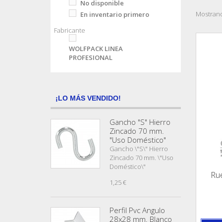
No disponible
Mostrand
En inventario primero
Fabricante
WOLFPACK LINEA
PROFESIONAL
¡LO MÁS VENDIDO!
Gancho "S" Hierro
Zincado 70 mm.
"Uso Doméstico"
Gancho \"S\" Hierro
Zincado 70 mm. \"Uso
Doméstico\"
Ru
1,25 €
Perfil Pvc Angulo
28x28 mm. Blanco