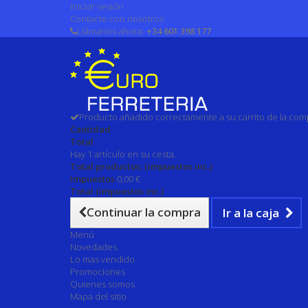
Iniciar sesión
Contacte con nosotros
Llámanos ahora:
+34 601 398 177
Producto añadido correctamente a su carrito de la com
Cantidad
Total
Hay 1 artículo en su cesta.
Total productos: (impuestos inc.)
Impuestos
0,00 €
Total (impuestos inc.)
Continuar la compra
Ir a la caja
Menú
Novedades
Lo mas vendido
Promociones
Quienes somos
Mapa del sitio