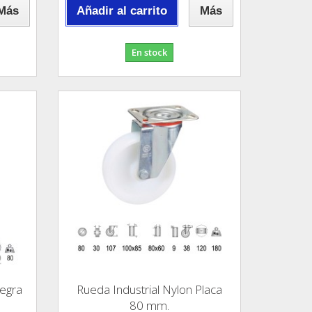
Más
Añadir al carrito
Más
En stock
egra
Rueda Industrial Nylon Placa
80 mm.