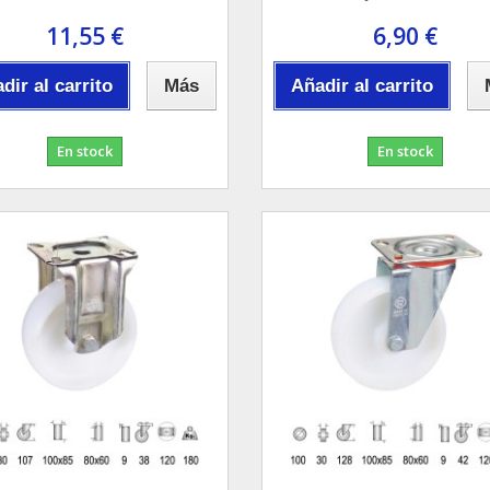
11,55 €
6,90 €
dir al carrito
Más
Añadir al carrito
En stock
En stock