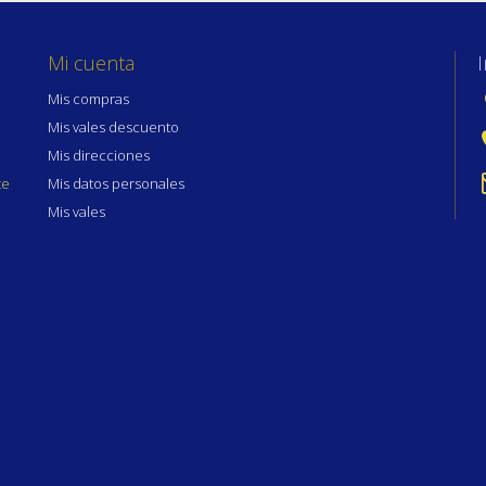
Mi cuenta
Mis compras
Mis vales descuento
Mis direcciones
te
Mis datos personales
Mis vales