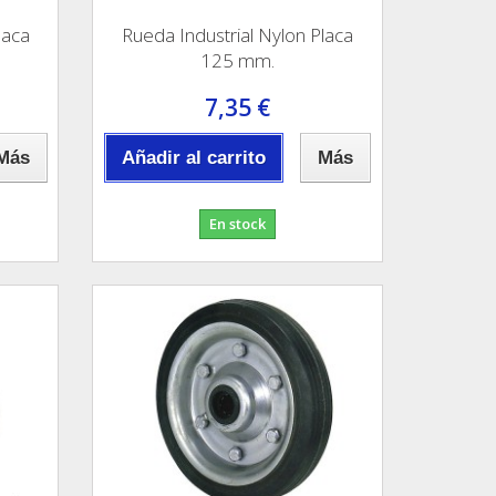
laca
Rueda Industrial Nylon Placa
125 mm.
7,35 €
Más
Añadir al carrito
Más
En stock