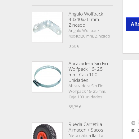
Angulo Wolfpack
40x40x20 mm.
Aña
Zincado
Angulo Wolfpack
40x40x20 mm. Zincado
0,50 €
Abrazadera Sin Fin
Wolfpack 16- 25
mm. Caja 100
unidades
Abrazadera Sin Fin
Wolfpack 16- 25 mm.
Caja 100 unidades
55,75 €
Rueda Carretilla
Almacen / Sacos
Neumática llanta