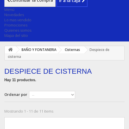
Continuar la compra
Ir a la caja
Menú
Novedades
Lo mas vendido
Promociones
Quienes somos
Mapa del sitio
BAÑO Y FONTANERIA
Cisternas
Despiece de
cisterna
DESPIECE DE CISTERNA
Hay 11 productos.
Ordenar por
Mostrando 1 - 11 de 11 items