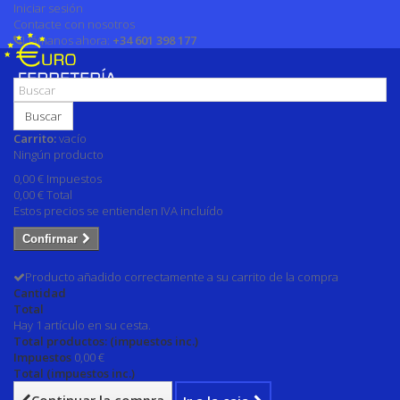
Iniciar sesión
Contacte con nosotros
Llámanos ahora:
+34 601 398 177
Buscar
Carrito:
vacío
Ningún producto
0,00 €
Impuestos
0,00 €
Total
Estos precios se entienden IVA incluído
Confirmar
Producto añadido correctamente a su carrito de la compra
Cantidad
Total
Hay 1 artículo en su cesta.
Total productos: (impuestos inc.)
Impuestos
0,00 €
Total (impuestos inc.)