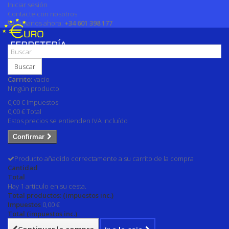
Iniciar sesión
Contacte con nosotros
Llámanos ahora:
+34 601 398 177
Buscar
Carrito:
vacío
Ningún producto
0,00 €
Impuestos
0,00 €
Total
Estos precios se entienden IVA incluído
Confirmar
Producto añadido correctamente a su carrito de la compra
Cantidad
Total
Hay 1 artículo en su cesta.
Total productos: (impuestos inc.)
Impuestos
0,00 €
Total (impuestos inc.)