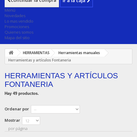
Continuar la compra
Ir a la caja
Menú
Novedades
Lo mas vendido
Promociones
Quienes somos
Mapa del sitio
HERRAMIENTAS
Herramientas manuales
Herramientas y artículos Fontaneria
HERRAMIENTAS Y ARTÍCULOS
FONTANERIA
Hay 49 productos.
Ordenar por
Mostrar
por página