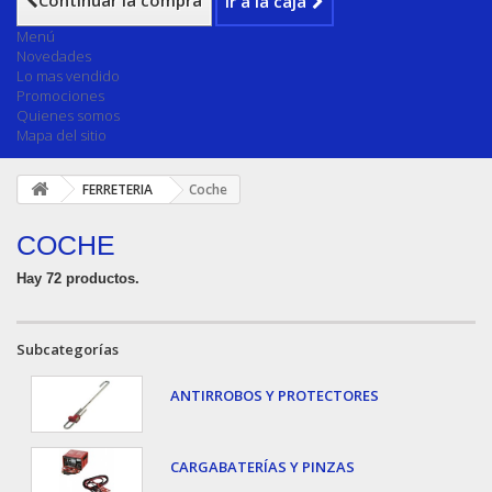
Continuar la compra
Ir a la caja
Menú
Novedades
Lo mas vendido
Promociones
Quienes somos
Mapa del sitio
FERRETERIA
Coche
COCHE
Hay 72 productos.
Subcategorías
ANTIRROBOS Y PROTECTORES
CARGABATERÍAS Y PINZAS