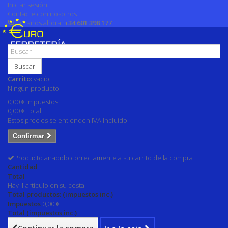
Iniciar sesión
Contacte con nosotros
Llámanos ahora:
+34 601 398 177
Buscar
Carrito:
vacío
Ningún producto
0,00 €
Impuestos
0,00 €
Total
Estos precios se entienden IVA incluído
Confirmar
Producto añadido correctamente a su carrito de la compra
Cantidad
Total
Hay 1 artículo en su cesta.
Total productos: (impuestos inc.)
Impuestos
0,00 €
Total (impuestos inc.)