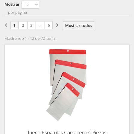
Mostrar
por página
1
2
3
...
6
Mostrar todos
Mostrando 1 - 12 de 72 items
Juego Espatulas Carrocero 4 Piezas