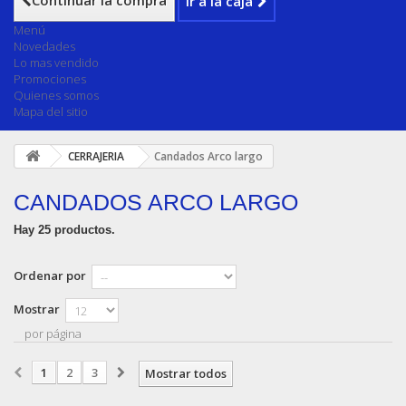
Continuar la compra
Ir a la caja
Menú
Novedades
Lo mas vendido
Promociones
Quienes somos
Mapa del sitio
CERRAJERIA
Candados Arco largo
CANDADOS ARCO LARGO
Hay 25 productos.
Ordenar por
Mostrar
por página
1
2
3
Mostrar todos