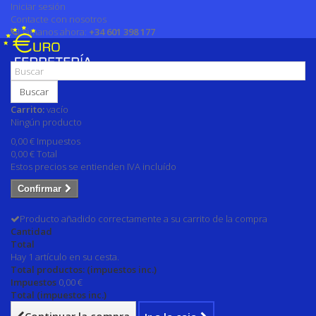
Iniciar sesión
Contacte con nosotros
Llámanos ahora:
+34 601 398 177
Buscar
Carrito:
vacío
Ningún producto
0,00 €
Impuestos
0,00 €
Total
Estos precios se entienden IVA incluído
Confirmar
Producto añadido correctamente a su carrito de la compra
Cantidad
Total
Hay 1 artículo en su cesta.
Total productos: (impuestos inc.)
Impuestos
0,00 €
Total (impuestos inc.)