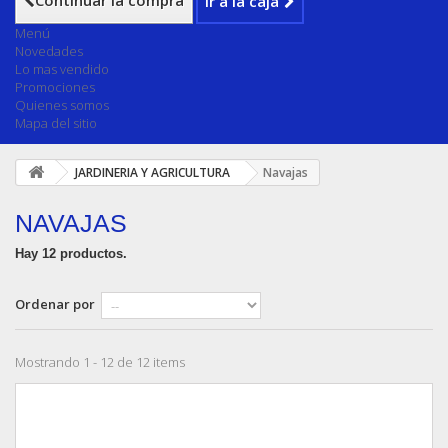
Continuar la compra
Ir a la caja
Menú
Novedades
Lo mas vendido
Promociones
Quienes somos
Mapa del sitio
JARDINERIA Y AGRICULTURA
Navajas
NAVAJAS
Hay 12 productos.
Ordenar por
Mostrando 1 - 12 de 12 items