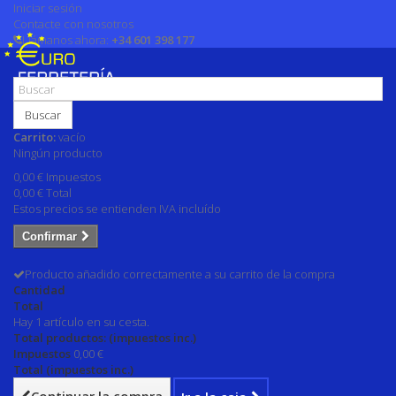
Iniciar sesión
Contacte con nosotros
Llámanos ahora:
+34 601 398 177
Buscar
Carrito:
vacío
Ningún producto
0,00 €
Impuestos
0,00 €
Total
Estos precios se entienden IVA incluído
Confirmar
Producto añadido correctamente a su carrito de la compra
Cantidad
Total
Hay 1 artículo en su cesta.
Total productos: (impuestos inc.)
Impuestos
0,00 €
Total (impuestos inc.)