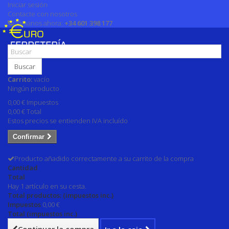
Iniciar sesión
Contacte con nosotros
Llámanos ahora:
+34 601 398 177
Buscar
Carrito:
vacío
Ningún producto
0,00 €
Impuestos
0,00 €
Total
Estos precios se entienden IVA incluído
Confirmar
Producto añadido correctamente a su carrito de la compra
Cantidad
Total
Hay 1 artículo en su cesta.
Total productos: (impuestos inc.)
Impuestos
0,00 €
Total (impuestos inc.)