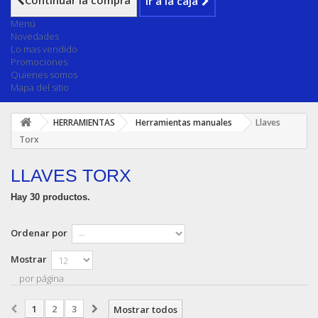
Continuar la compra
Ir a la caja
Menú
Novedades
Lo mas vendido
Promociones
Quienes somos
Mapa del sitio
HERRAMIENTAS
Herramientas manuales
Llaves
Torx
LLAVES TORX
Hay 30 productos.
Ordenar por
Mostrar
por página
1
2
3
Mostrar todos