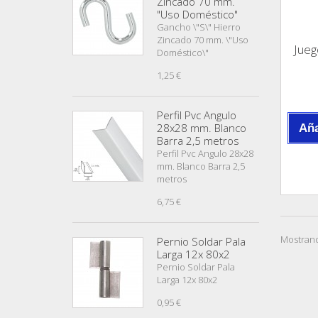
Zincado 70 mm.
"Uso Doméstico"
Gancho \"S\" Hierro
Zincado 70 mm. \"Uso
Jueg
Doméstico\"
1,25 €
Perfil Pvc Angulo
28x28 mm. Blanco
Aña
Barra 2,5 metros
Perfil Pvc Angulo 28x28
mm. Blanco Barra 2,5
metros
6,75 €
Mostrand
Pernio Soldar Pala
Larga 12x 80x2
Pernio Soldar Pala
Larga 12x 80x2
0,95 €