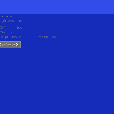
rrito:
vacío
ngún producto
00 €
Impuestos
00 €
Total
tos precios se entienden IVA incluído
Confirmar