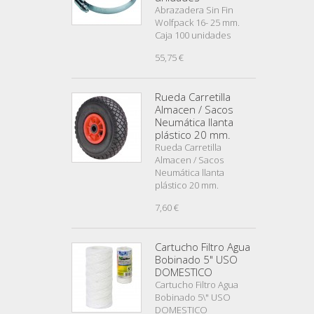
Abrazadera Sin Fin
Wolfpack 16- 25 mm.
Caja 100 unidades
55,75 €
Rueda Carretilla
Almacen / Sacos
Neumática llanta
plástico 20 mm.
Rueda Carretilla
Almacen / Sacos
Neumática llanta
plástico 20 mm.
7,60 €
Cartucho Filtro Agua
Bobinado 5" USO
DOMESTICO
Cartucho Filtro Agua
Bobinado 5\" USO
DOMESTICO