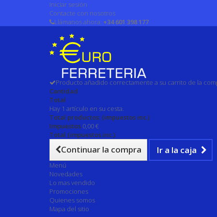
Iniciar sesión
Contacte con nosotros
Llámanos ahora:
+34 601 398 177
Producto añadido correctamente a su carrito de la com
Cantidad
Total
Hay 1 artículo en su cesta.
Total productos: (impuestos inc.)
Impuestos
0,00 €
Total (impuestos inc.)
Continuar la compra
Ir a la caja
Menú
Novedades
Lo mas vendido
Promociones
Quienes somos
Mapa del sitio