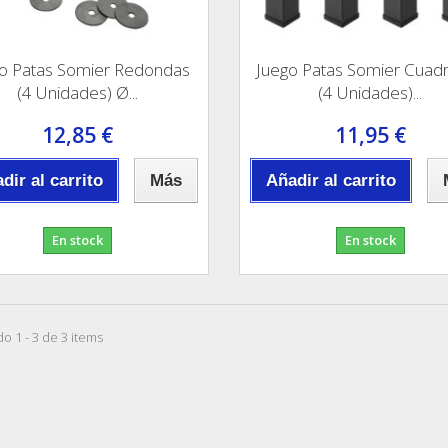
o Patas Somier Redondas
Juego Patas Somier Cuad
(4 Unidades) Ø...
(4 Unidades)...
12,85 €
11,95 €
dir al carrito
Más
Añadir al carrito
En stock
En stock
o 1 - 3 de 3 items