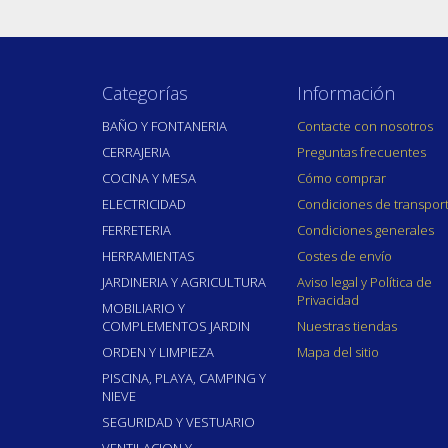
Categorías
Información
BAÑO Y FONTANERIA
Contacte con nosotros
CERRAJERIA
Preguntas frecuentes
COCINA Y MESA
Cómo comprar
ELECTRICIDAD
Condiciones de transpor
FERRETERIA
Condiciones generales
HERRAMIENTAS
Costes de envío
JARDINERIA Y AGRICULTURA
Aviso legal y Política de
Privacidad
MOBILIARIO Y
COMPLEMENTOS JARDIN
Nuestras tiendas
ORDEN Y LIMPIEZA
Mapa del sitio
PISCINA, PLAYA, CAMPING Y
NIEVE
SEGURIDAD Y VESTUARIO
VENTILACION Y