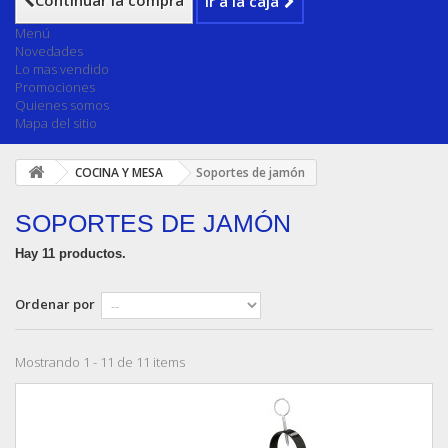
Continuar la compra
Ir a la caja
Menú
Novedades
Lo mas vendido
Promociones
Quienes somos
Mapa del sitio
COCINA Y MESA
Soportes de jamón
SOPORTES DE JAMÓN
Hay 11 productos.
Ordenar por
Mostrando 1 - 11 de 11 items