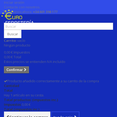
Iniciar sesión
Contacte con nosotros
Llámanos ahora:
+34 601 398 177
Buscar
Carrito:
vacío
Ningún producto
0,00 €
Impuestos
0,00 €
Total
Estos precios se entienden IVA incluído
Confirmar
Producto añadido correctamente a su carrito de la compra
Cantidad
Total
Hay 1 artículo en su cesta.
Total productos: (impuestos inc.)
Impuestos
0,00 €
Total (impuestos inc.)